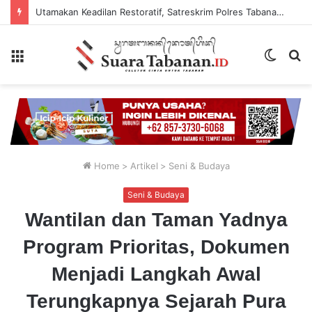
Utamakan Keadilan Restoratif, Satreskrim Polres Tabanan Gelar Perkara Kasus Penganiayaan Anak
Menu
Switch
P
skin
...
Home
>
Artikel
>
Seni & Budaya
Seni & Budaya
Wantilan dan Taman Yadnya
Program Prioritas, Dokumen
Menjadi Langkah Awal
Terungkapnya Sejarah Pura