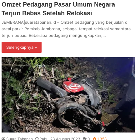
Omzet Pedagang Pasar Umum Negara
Terjun Bebas Setelah Relokasi
JEMBRANA|suaratabanan.id – Omzet pedagang yang berjualan di
areal parkir Pemkab Jembrana, sebagai tempat relokasi sementara
terjun bebas. Beberapa pedagang mengungkapkan,…
Selengkapnya »
Suara Tabanan
Rabu, 23 Agustus 2023
0
1,358