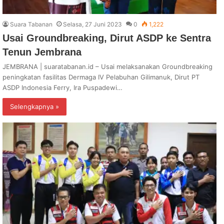
Suara Tabanan
Selasa, 27 Juni 2023
0
1,222
Usai Groundbreaking, Dirut ASDP ke Sentra
Tenun Jembrana
JEMBRANA | suaratabanan.id – Usai melaksanakan Groundbreaking
peningkatan fasilitas Dermaga IV Pelabuhan Gilimanuk, Dirut PT
ASDP Indonesia Ferry, Ira Puspadewi…
Selengkapnya »