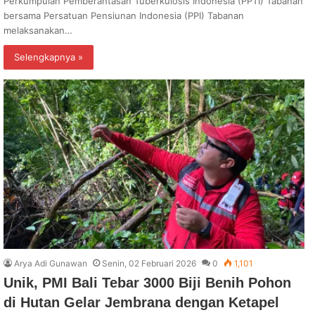
Perkumpulan Pemberantasan Tuberkulosis Indonesia (PPTI) Tabanan
bersama Persatuan Pensiunan Indonesia (PPI) Tabanan
melaksanakan…
Selengkapnya »
Arya Adi Gunawan
Senin, 02 Februari 2026
0
1,101
Unik, PMI Bali Tebar 3000 Biji Benih Pohon
di Hutan Gelar Jembrana dengan Ketapel