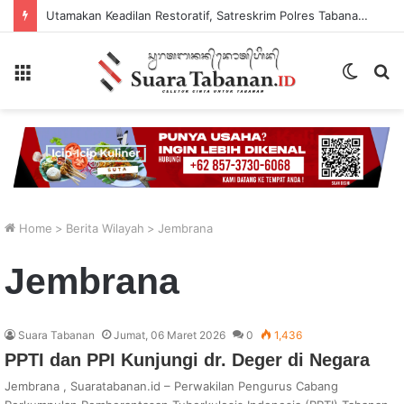
Sekretaris SMSI Tabanan Maju Jadi Kandidat Ketua IMI Bali, Ketua SMSI Tabanan Berikan Dukungan
Menu
Switch
P
skin
...
Home
>
Berita Wilayah
>
Jembrana
Jembrana
Suara Tabanan
Jumat, 06 Maret 2026
0
1,436
PPTI dan PPI Kunjungi dr. Deger di Negara
Jembrana , Suaratabanan.id – Perwakilan Pengurus Cabang