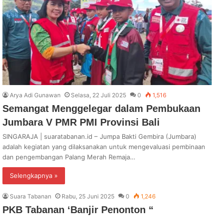
Arya Adi Gunawan
Selasa, 22 Juli 2025
0
1,516
Semangat Menggelegar dalam Pembukaan
Jumbara V PMR PMI Provinsi Bali
SINGARAJA | suaratabanan.id – Jumpa Bakti Gembira (Jumbara)
adalah kegiatan yang dilaksanakan untuk mengevaluasi pembinaan
dan pengembangan Palang Merah Remaja…
Selengkapnya »
Suara Tabanan
Rabu, 25 Juni 2025
0
1,246
PKB Tabanan ‘Banjir Penonton “