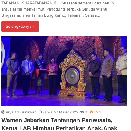
TABANAN, SUARATABANAN.ID – Suasana semarak dan penuh
antusiasme menyelimuti Panggung Terbuka Garuda Wisnu
Singasana, area Taman Bung Karno, Tabanan, Selasa…
Selengkapnya »
Arya Adi Gunawan
Kamis, 27 Maret 2025
0
1,276
Wamen Jabarkan Tantangan Pariwisata,
Ketua LAB Himbau Perhatikan Anak-Anak