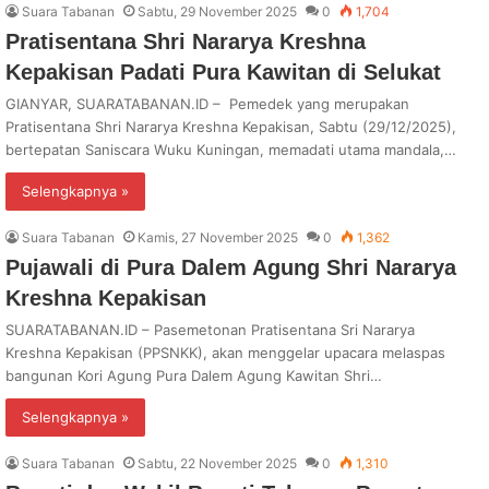
Suara Tabanan
Sabtu, 29 November 2025
0
1,704
Pratisentana Shri Nararya Kreshna
Kepakisan Padati Pura Kawitan di Selukat
GIANYAR, SUARATABANAN.ID – Pemedek yang merupakan
Pratisentana Shri Nararya Kreshna Kepakisan, Sabtu (29/12/2025),
bertepatan Saniscara Wuku Kuningan, memadati utama mandala,…
Selengkapnya »
Suara Tabanan
Kamis, 27 November 2025
0
1,362
Pujawali di Pura Dalem Agung Shri Nararya
Kreshna Kepakisan
SUARATABANAN.ID – Pasemetonan Pratisentana Sri Nararya
Kreshna Kepakisan (PPSNKK), akan menggelar upacara melaspas
bangunan Kori Agung Pura Dalem Agung Kawitan Shri…
Selengkapnya »
Suara Tabanan
Sabtu, 22 November 2025
0
1,310