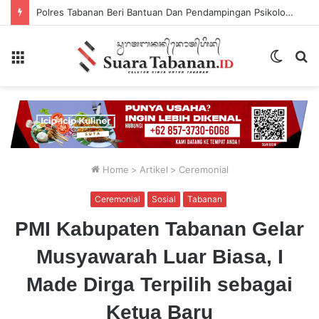
Polres Tabanan Beri Bantuan Dan Pendampingan Psikologis
Menu
Switch
P
skin
...
Home
>
Artikel
>
Ceremonial
Ceremonial
Sosial
Tabanan
PMI Kabupaten Tabanan Gelar
Musyawarah Luar Biasa, I
Made Dirga Terpilih sebagai
Ketua Baru