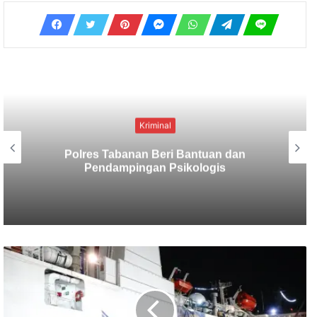
Kriminal
Berbekal CCTV, Pelaku Tabrak Lari
Terungkap