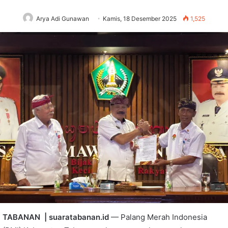
Arya Adi Gunawan
Kamis, 18 Desember 2025
1,525
TABANAN | suaratabanan.id
— Palang Merah Indonesia