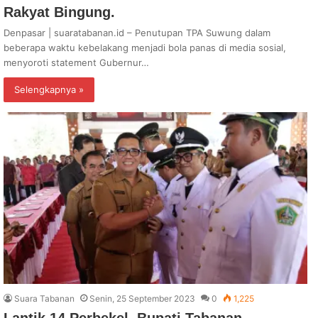
Rakyat Bingung.
Denpasar | suaratabanan.id – Penutupan TPA Suwung dalam
beberapa waktu kebelakang menjadi bola panas di media sosial,
menyoroti statement Gubernur…
Selengkapnya »
Suara Tabanan
Senin, 25 September 2023
0
1,225
Lantik 14 Perbekel, Bupati Tabanan