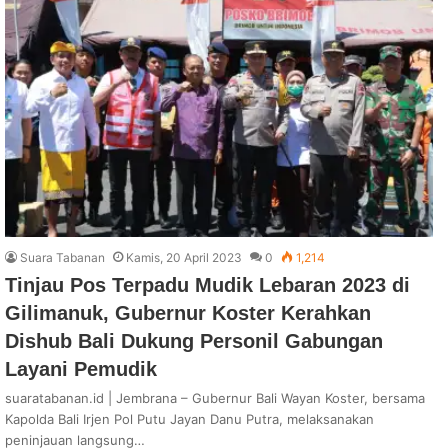
Suara Tabanan
Kamis, 20 April 2023
0
1,214
Tinjau Pos Terpadu Mudik Lebaran 2023 di
Gilimanuk, Gubernur Koster Kerahkan
Dishub Bali Dukung Personil Gabungan
Layani Pemudik
suaratabanan.id | Jembrana – Gubernur Bali Wayan Koster, bersama
Kapolda Bali Irjen Pol Putu Jayan Danu Putra, melaksanakan
peninjauan langsung…