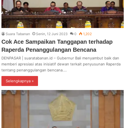
Suara Tabanan
Senin, 12 Juni 2023
0
1,202
Cok Ace Sampaikan Tanggapan terhadap
Raperda Penanggulangan Bencana
DENPASAR | suaratabanan.id – Gubernur Bali menyambut baik dan
memberi apresiasi atas inisiatif dewan terkait penyusunan Raperda
tentang penanggulangan bencana.…
Selengkapnya »