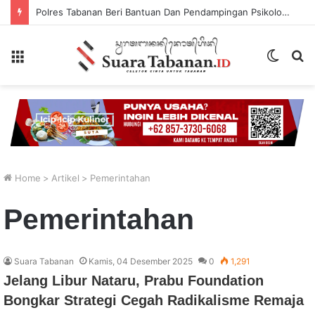
Berbekal CCTV, Pelaku Tabrak Lari Terungkap
Menu
Switch
P
skin
...
Home
>
Artikel
>
Pemerintahan
Pemerintahan
Suara Tabanan
Kamis, 04 Desember 2025
0
1,291
Jelang Libur Nataru, Prabu Foundation
Bongkar Strategi Cegah Radikalisme Remaja