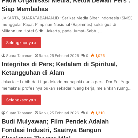
Pada Organisasi Media, Ketua Dewan Pers :
Siap Membahas
JAKARTA, SUARATABANAN.ID -Serikat Media Siber Indonesia (SMSI)
menggelar Rapat Pimpinan Nasional (Rapimnas) sekaligus di
Millennium Hotel Sirih, Jakarta, pada Jumat–Sabtu,…
Selengkapnya »
Suara Tabanan
Rabu, 25 Februari 2026
0
1,076
Integritas di Pers; Kedalam di Spiritual,
Ketangguhan di Alam
Jakarta – Lebih dari tiga dekade menapaki dunia pers, Dar Edi Yoga
memaknai profesinya bukan sekadar ruang kerja, melainkan ruang…
Selengkapnya »
Suara Tabanan
Rabu, 25 Februari 2026
0
1,310
Budi Mulyawan; Film Pendek Adalah
Fondasi Industri, Saatnya Bangun