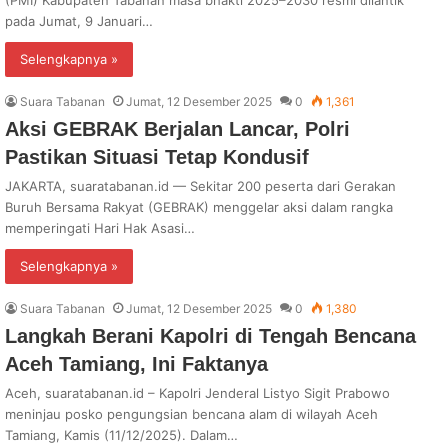
(PMI) Kabupaten Tabanan masa bhakti 2025–2030 resmi dilantik
pada Jumat, 9 Januari…
Selengkapnya »
Suara Tabanan
Jumat, 12 Desember 2025
0
1,361
Aksi GEBRAK Berjalan Lancar, Polri
Pastikan Situasi Tetap Kondusif
JAKARTA, suaratabanan.id — Sekitar 200 peserta dari Gerakan
Buruh Bersama Rakyat (GEBRAK) menggelar aksi dalam rangka
memperingati Hari Hak Asasi…
Selengkapnya »
Suara Tabanan
Jumat, 12 Desember 2025
0
1,380
Langkah Berani Kapolri di Tengah Bencana
Aceh Tamiang, Ini Faktanya
Aceh, suaratabanan.id – Kapolri Jenderal Listyo Sigit Prabowo
meninjau posko pengungsian bencana alam di wilayah Aceh
Tamiang, Kamis (11/12/2025). Dalam…