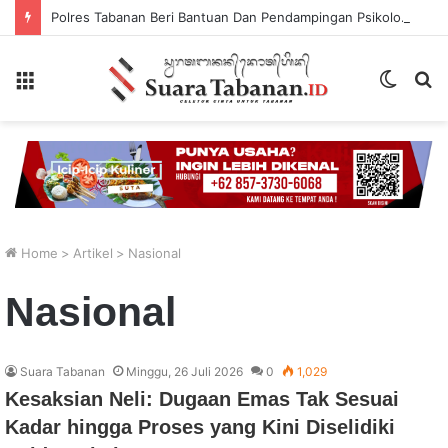
Polres Tabanan Beri Bantuan Dan Pendampingan Psikologis
Menu
Switch
P
skin
...
Home
>
Artikel
>
Nasional
Nasional
Suara Tabanan
Minggu, 26 Juli 2026
0
1,029
Kesaksian Neli: Dugaan Emas Tak Sesuai
Kadar hingga Proses yang Kini Diselidiki