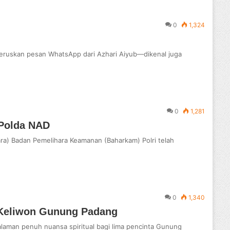
0
1,324
eruskan pesan WhatsApp dari Azhari Aiyub—dikenal juga
0
1,281
 Polda NAD
ra) Badan Pemelihara Keamanan (Baharkam) Polri telah
0
1,340
t Keliwon Gunung Padang
alaman penuh nuansa spiritual bagi lima pencinta Gunung