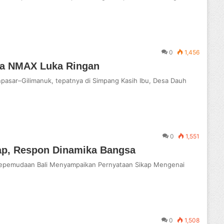
0
1,456
ra NMAX Luka Ringan
npasar–Gilimanuk, tepatnya di Simpang Kasih Ibu, Desa Dauh
0
1,551
ap, Respon Dinamika Bangsa
pemudaan Bali Menyampaikan Pernyataan Sikap Mengenai
0
1,508