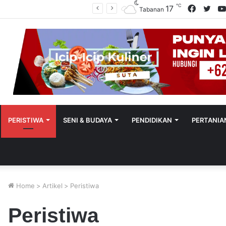
℃
Facebo
Twit
17
Polres Tabanan Beri Bantuan Dan Pendampingan Psikologis
Tabanan
PERISTIWA
SENI & BUDAYA
PENDIDIKAN
PERTANIA
Home
>
Artikel
>
Peristiwa
Peristiwa