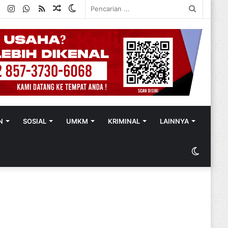
ok
ter
YouTube
Instagram
WhatsApp
RSS
Random
Switch
Pencaria
Article
skin
...
N
SOSIAL
UMKM
KRIMINAL
LAINNYA
Switch
skin