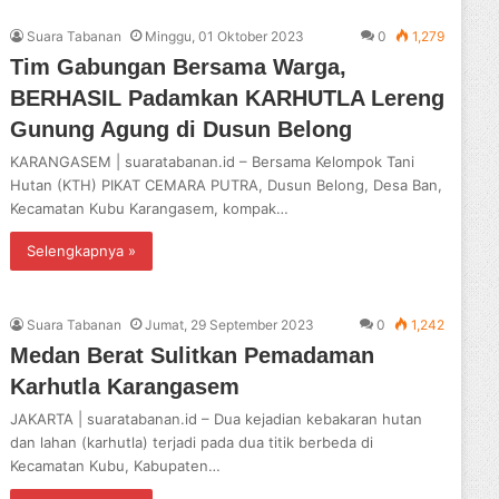
Suara Tabanan
Minggu, 01 Oktober 2023
0
1,279
Tim Gabungan Bersama Warga,
BERHASIL Padamkan KARHUTLA Lereng
Gunung Agung di Dusun Belong
KARANGASEM | suaratabanan.id – Bersama Kelompok Tani
Hutan (KTH) PIKAT CEMARA PUTRA, Dusun Belong, Desa Ban,
Kecamatan Kubu Karangasem, kompak…
Selengkapnya »
Suara Tabanan
Jumat, 29 September 2023
0
1,242
Medan Berat Sulitkan Pemadaman
Karhutla Karangasem
JAKARTA | suaratabanan.id – Dua kejadian kebakaran hutan
dan lahan (karhutla) terjadi pada dua titik berbeda di
Kecamatan Kubu, Kabupaten…