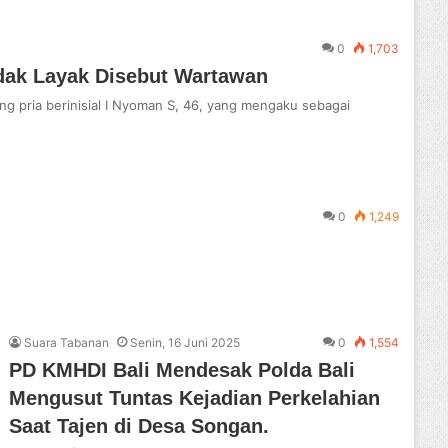
0
1,703
idak Layak Disebut Wartawan
pria berinisial I Nyoman S, 46, yang mengaku sebagai
0
1,249
Suara Tabanan
Senin, 16 Juni 2025
0
1,554
PD KMHDI Bali Mendesak Polda Bali
Mengusut Tuntas Kejadian Perkelahian
Saat Tajen di Desa Songan.