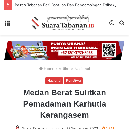
Polres Tabanan Beri Bantuan Dan Pendampingan Psikologis
Menu
Switch
P
skin
...
Home
>
Artikel
>
Nasional
Nasional
Peristiwa
Medan Berat Sulitkan
Pemadaman Karhutla
Karangasem
Suara Tabanan
Jumat, 29 September 2023
1,241