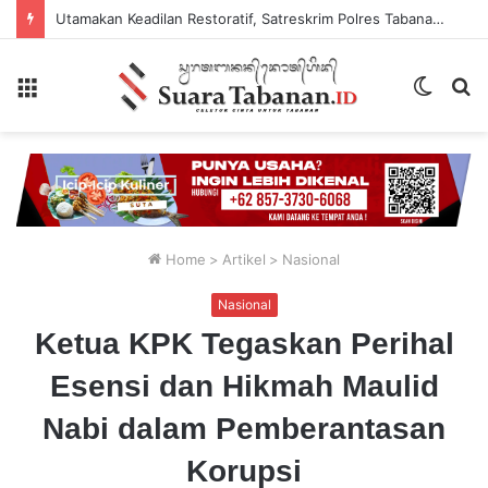
Utamakan Keadilan Restoratif, Satreskrim Polres Tabanan Gelar Perkara Kasus Penganiayaan Anak
Menu
Switch
P
skin
...
Home
>
Artikel
>
Nasional
Nasional
Ketua KPK Tegaskan Perihal
Esensi dan Hikmah Maulid
Nabi dalam Pemberantasan
Korupsi