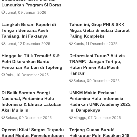
Luncurkan Program Si Doras
Jumat, 09 Januari 2026
Langkah Berani Kapolri di
Tahun ini, Grup PHI & SKK
Tengah Bencana Aceh
Migas Gelar Simulasi Darurat
Tamiang, Ini Faktanya
Paling Kompleks
Jumat, 12 Desember 2025
Kamis, 11 Desember 2025
Hingga ke Titik Tersulit! K-9
Deforestasi Turun? Aktivis
Polri Dikerahkan Bantu
TRAMP: ‘Jangan Tertipu,
Pencarian Korban di Tapteng
Hutan Primer Kita Masih
Hancur
Rabu, 10 Desember 2025
Selasa, 09 Desember 2025
Di Balik Sorotan Energi
UMKM Makin Perkasa!
Nasional, Pertamina Hulu
Pertamina Hulu Indonesia
Indonesia & Elnusa Lakukan
Hadirkan UMK Academy 2025,
Aksi Mulia Ini
Ini Dampaknya
Selasa, 09 Desember 2025
Minggu, 07 Desember 2025
Operasi Kilat! Satgas Terpadu
Terjang Cuaca Buruk!
Bobol Modus Penyelundupan
Helikopter Polri Pastikan 348