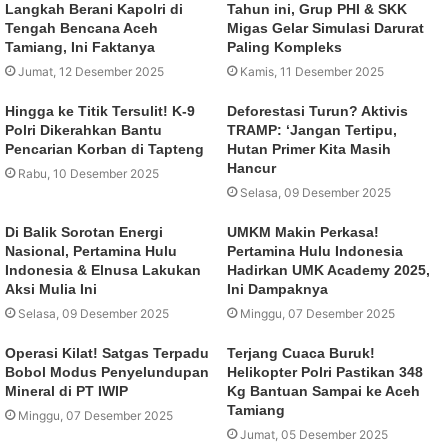
Langkah Berani Kapolri di
Tahun ini, Grup PHI & SKK
Tengah Bencana Aceh
Migas Gelar Simulasi Darurat
Tamiang, Ini Faktanya
Paling Kompleks
Jumat, 12 Desember 2025
Kamis, 11 Desember 2025
Hingga ke Titik Tersulit! K-9
Deforestasi Turun? Aktivis
Polri Dikerahkan Bantu
TRAMP: ‘Jangan Tertipu,
Pencarian Korban di Tapteng
Hutan Primer Kita Masih
Hancur
Rabu, 10 Desember 2025
Selasa, 09 Desember 2025
Di Balik Sorotan Energi
UMKM Makin Perkasa!
Nasional, Pertamina Hulu
Pertamina Hulu Indonesia
Indonesia & Elnusa Lakukan
Hadirkan UMK Academy 2025,
Aksi Mulia Ini
Ini Dampaknya
Selasa, 09 Desember 2025
Minggu, 07 Desember 2025
Operasi Kilat! Satgas Terpadu
Terjang Cuaca Buruk!
Bobol Modus Penyelundupan
Helikopter Polri Pastikan 348
Mineral di PT IWIP
Kg Bantuan Sampai ke Aceh
Tamiang
Minggu, 07 Desember 2025
Jumat, 05 Desember 2025