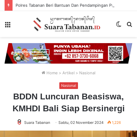
Polres Tabanan Beri Bantuan Dan Pendampingan Psikologis
Menu
Switch
P
skin
...
Home
>
Artikel
>
Nasional
Nasional
BDDN Luncuran Beasiswa,
KMHDI Bali Siap Bersinergi
Suara Tabanan
Sabtu, 02 November 2024
1,226