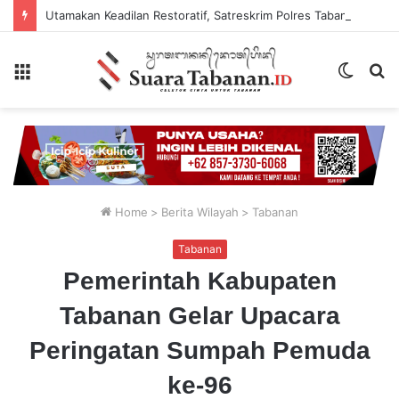
Utamakan Keadilan Restoratif, Satreskrim Polres Tabanan Gelar Perkara Kasus Penganiayaan Anak
Menu
Switch
P
skin
...
Home
>
Berita Wilayah
>
Tabanan
Tabanan
Pemerintah Kabupaten
Tabanan Gelar Upacara
Peringatan Sumpah Pemuda
ke-96