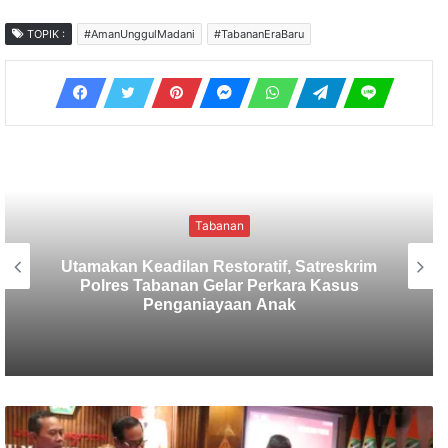
TOPIK :
#AmanUnggulMadani
#TabananEraBaru
Tabanan
Sekretaris SMSI Tabanan Maju Jadi
Kandidat Ketua IMI Bali, Ketua SMSI
Tabanan Berikan Dukungan