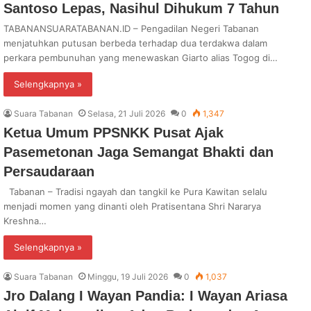
Santoso Lepas, Nasihul Dihukum 7 Tahun
TABANANSUARATABANAN.ID – Pengadilan Negeri Tabanan
menjatuhkan putusan berbeda terhadap dua terdakwa dalam
perkara pembunuhan yang menewaskan Giarto alias Togog di…
Selengkapnya »
Suara Tabanan
Selasa, 21 Juli 2026
0
1,347
Ketua Umum PPSNKK Pusat Ajak
Pasemetonan Jaga Semangat Bhakti dan
Persaudaraan
Tabanan – Tradisi ngayah dan tangkil ke Pura Kawitan selalu
menjadi momen yang dinanti oleh Pratisentana Shri Nararya
Kreshna…
Selengkapnya »
Suara Tabanan
Minggu, 19 Juli 2026
0
1,037
Jro Dalang I Wayan Pandia: I Wayan Ariasa