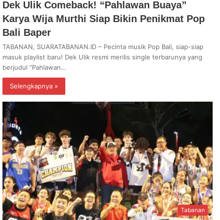
Dek Ulik Comeback! “Pahlawan Buaya”
Karya Wija Murthi Siap Bikin Penikmat Pop
Bali Baper
TABANAN, SUARATABANAN.ID – Pecinta musik Pop Bali, siap-siap
masuk playlist baru! Dek Ulik resmi merilis single terbarunya yang
berjudul “Pahlawan…
Selengkapnya »
Tabanan