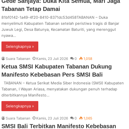
Gede Sanjaya: Duka Kita Semua, Mari Jaga
Tabanan Tetap Damai
81bf0142-1a49-4f20-8410-8371dc53d458TABANAN – Duka
menyelimuti Kabupaten Tabanan setelah peristiwa tragis di Banjar
Juwuk Legi, Desa Batunya, Kecamatan Baturiti, yang merenggut
nyawa…
Selengkapnya »
Suara Tabanan
Kamis, 23 Juli 2026
0
1,058
Ketua SMSI Kabupaten Tabanan Dukung
Manifesto Kebebasan Pers SMSI Bali
TABANAN – Ketua Serikat Media Siber Indonesia (SMSI) Kabupaten
Tabanan, I Wayan Ariasa, menyatakan dukungan penuh terhadap
diterbitkannya Manifesto…
Selengkapnya »
Suara Tabanan
Kamis, 23 Juli 2026
0
1,065
SMSI Bali Terbitkan Manifesto Kebebasan