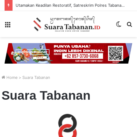
Utamakan Keadilan Restoratif, Satreskrim Polres Tabanan Gelar Perkara Kasus Penganiayaan Anak
Menu
Switch
P
skin
...
Home
>
Suara Tabanan
Suara Tabanan