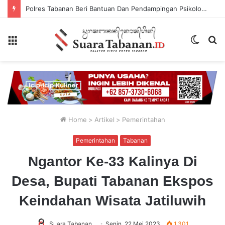
Polres Tabanan Beri Bantuan Dan Pendampingan Psikologis
Menu
Switch
P
skin
...
Home
>
Artikel
>
Pemerintahan
Pemerintahan
Tabanan
Ngantor Ke-33 Kalinya Di
Desa, Bupati Tabanan Ekspos
Keindahan Wisata Jatiluwih
Suara Tabanan
Senin, 22 Mei 2023
1,301