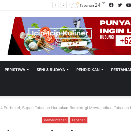
℃
Facebo
Twit
24
Utamakan Keadilan Restoratif, Satreskrim Polres Tabanan Gelar Perkara Kasus Penganiayaan Anak
Tabanan
PERISTIWA
SENI & BUDAYA
PENDIDIKAN
PERTANIA
 14 Perbekel, Bupati Tabanan Harapkan Bersinergi Mewujudkan Tabanan
Pemerintahan
Tabanan