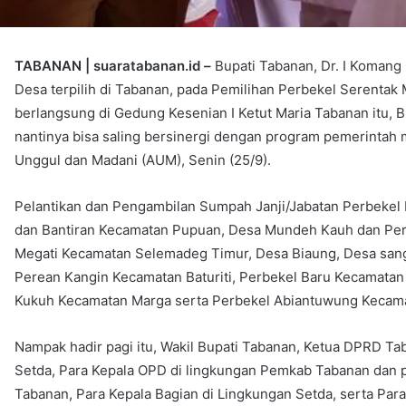
TABANAN | suaratabanan.id –
Bupati Tabanan, Dr. I Komang 
Desa terpilih di Tabanan, pada Pemilihan Perbekel Serentak
berlangsung di Gedung Kesenian I Ketut Maria Tabanan itu, 
nantinya bisa saling bersinergi dengan program pemerintah
Unggul dan Madani (AUM), Senin (25/9).
Pelantikan dan Pengambilan Sumpah Janji/Jabatan Perbekel 
dan Bantiran Kecamatan Pupuan, Desa Mundeh Kauh dan Pe
Megati Kecamatan Selemadeg Timur, Desa Biaung, Desa san
Perean Kangin Kecamatan Baturiti, Perbekel Baru Kecamatan
Kukuh Kecamatan Marga serta Perbekel Abiantuwung Kecama
Nampak hadir pagi itu, Wakil Bupati Tabanan, Ketua DPRD Ta
Setda, Para Kepala OPD di lingkungan Pemkab Tabanan dan pa
Tabanan, Para Kepala Bagian di Lingkungan Setda, serta Para