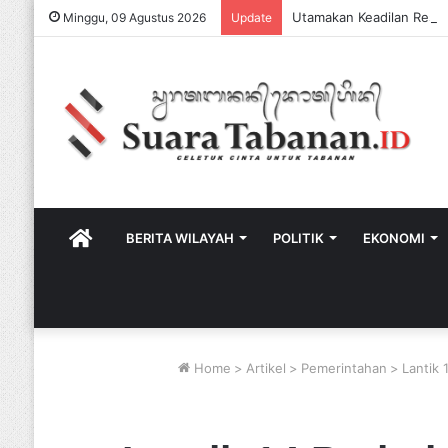
Minggu, 09 Agustus 2026
Update
HOME
BERITA WILAYAH
POLITIK
EKONOMI
Home
>
Artikel
>
Pemerintahan
>
Lantik