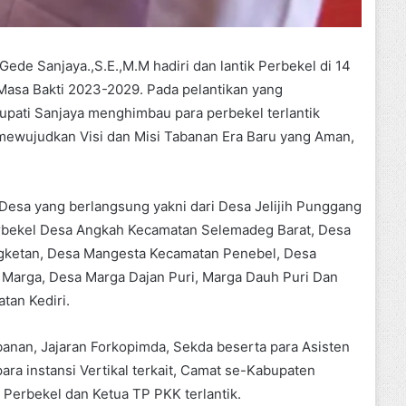
Gede Sanjaya.,S.E.,M.M hadiri dan lantik Perbekel di 14
 Masa Bakti 2023-2029. Pada pelantikan yang
Bupati Sanjaya menghimbau para perbekel terlantik
 mewujudkan Visi dan Misi Tabanan Era Baru yang Aman,
Desa yang berlangsung yakni dari Desa Jelijih Punggang
rbekel Desa Angkah Kecamatan Selemadeg Barat, Desa
gketan, Desa Mangesta Kecamatan Penebel, Desa
 Marga, Desa Marga Dajan Puri, Marga Dauh Puri Dan
tan Kediri.
banan, Jajaran Forkopimda, Sekda beserta para Asisten
ra instansi Vertikal terkait, Camat se-Kabupaten
 Perbekel dan Ketua TP PKK terlantik.