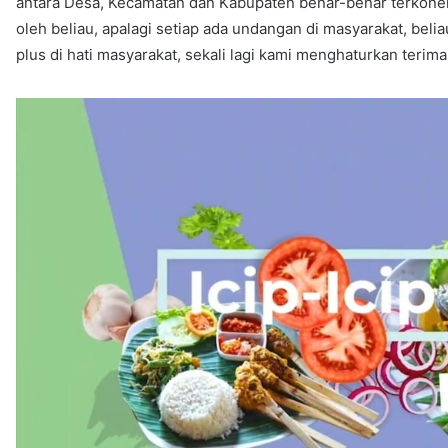
antara Desa, Kecamatan dan Kabupaten benar-benar terkonek
oleh beliau, apalagi setiap ada undangan di masyarakat, belia
plus di hati masyarakat, sekali lagi kami menghaturkan teri