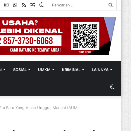
ok
ter
YouTube
Instagram
WhatsApp
RSS
Random
Switch
Pencaria
Article
skin
...
N
SOSIAL
UMKM
KRIMINAL
LAINNYA
Switch
skin
 Era Baru Yang Aman Unggul, Madani (AUM)