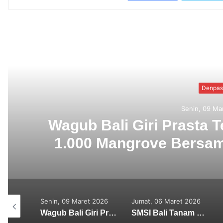
Read N
Tanam
SMSI Bali T
ahura
Ngurah R
Maret 2026
Jumat, 06 Maret 2026
Kamis, 25 Desember
2025
Wagub Bali Giri Prasta Terjun Langsung Tanam 1.000 Mangrove Bersama SMSI Bali di Tahura Ngurah Rai
SMSI Bali Tanam 1.000 Mangrove di Tahura Ngurah Rai dalam Rangka HPN 2026