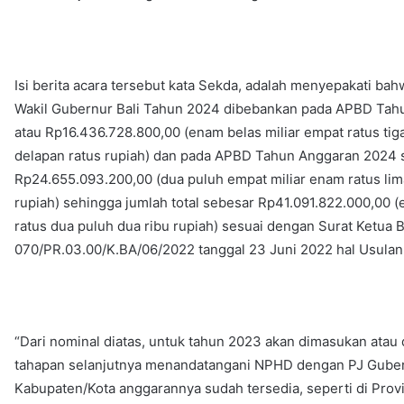
Isi berita acara tersebut kata Sekda, adalah menyepakati b
Wakil Gubernur Bali Tahun 2024 dibebankan pada APBD Tah
atau Rp16.436.728.800,00 (enam belas miliar empat ratus tiga
delapan ratus rupiah) dan pada APBD Tahun Anggaran 2024 
Rp24.655.093.200,00 (dua puluh empat miliar enam ratus lima 
rupiah) sehingga jumlah total sebesar Rp41.091.822.000,00 (e
ratus dua puluh dua ribu rupiah) sesuai dengan Surat Ketu
070/PR.03.00/K.BA/06/2022 tanggal 23 Juni 2022 hal Usula
“Dari nominal diatas, untuk tahun 2023 akan dimasukan at
tahapan selanjutnya menandatangani NPHD dengan PJ Gubern
Kabupaten/Kota anggarannya sudah tersedia, seperti di Prov