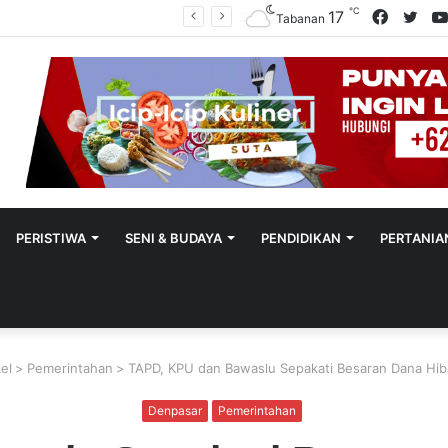
℃
Facebo
Twit
17
Polres Tabanan Beri Bantuan Dan Pendampingan Psikologis
Tabanan
PERISTIWA
SENI & BUDAYA
PENDIDIKAN
PERTANIA
kel
>
Pemerintahan
>
TAPD, KPU dan Bawaslu Sepakati Besaran Dana Hi
Denpasar
Pemerintahan