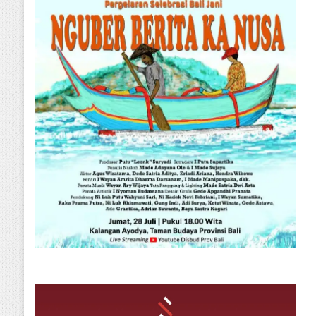
Denpasar
Senin, 09 Maret 2026
i Giri Prasta Terjun Langsung 
ngrove Bersama SMSI Bali di T
Ngurah Rai
Kamis, 04 Desember
Kamis, 23 Juli 2026
Senin, 09 
2025
SMSI Bali Terbitkan Manifesto Kebebasan Pers, Sikapi Gugatan Perdata terhadap Empat Media Siber