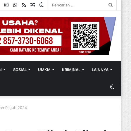
ok
ter
YouTube
Instagram
WhatsApp
RSS
Random
Switch
Pencaria
Article
skin
...
N
SOSIAL
UMKM
KRIMINAL
LAINNYA
Switch
skin
bah Pilgub 2024