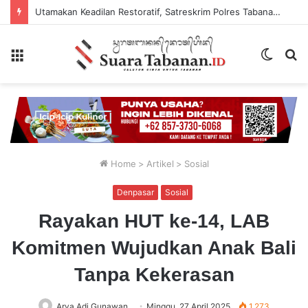
Utamakan Keadilan Restoratif, Satreskrim Polres Tabanan Gelar Perkara Kasus Penganiayaan Anak
Menu
Switch
P
skin
...
Home
>
Artikel
>
Sosial
Denpasar
Sosial
Rayakan HUT ke-14, LAB
Komitmen Wujudkan Anak Bali
Tanpa Kekerasan
Arya Adi Gunawan
Minggu, 27 April 2025
1,273