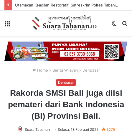
Utamakan Keadilan Restoratif, Satreskrim Polres Tabanan Gelar Perkara Kasus Penganiayaan Anak
Menu
Switch
P
skin
...
Home
>
Berita Wilayah
>
Denpasar
Denpasar
Rakorda SMSI Bali juga diisi
pemateri dari Bank Indonesia
(BI) Provinsi Bali.
Suara Tabanan
Selasa, 18 Februari 2025
1,275