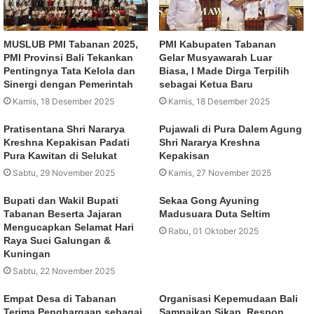
MUSLUB PMI Tabanan 2025,
PMI Kabupaten Tabanan
PMI Provinsi Bali Tekankan
Gelar Musyawarah Luar
Pentingnya Tata Kelola dan
Biasa, I Made Dirga Terpilih
Sinergi dengan Pemerintah
sebagai Ketua Baru
Kamis, 18 Desember 2025
Kamis, 18 Desember 2025
Pratisentana Shri Nararya
Pujawali di Pura Dalem Agung
Kreshna Kepakisan Padati
Shri Nararya Kreshna
Pura Kawitan di Selukat
Kepakisan
Sabtu, 29 November 2025
Kamis, 27 November 2025
Bupati dan Wakil Bupati
Sekaa Gong Ayuning
Tabanan Beserta Jajaran
Madusuara Duta Seltim
Mengucapkan Selamat Hari
Rabu, 01 Oktober 2025
Raya Suci Galungan &
Kuningan
Sabtu, 22 November 2025
Empat Desa di Tabanan
Organisasi Kepemudaan Bali
Terima Penghargaan sebagai
Sampaikan Sikap, Respon