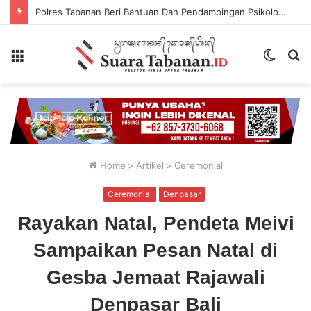
Polres Tabanan Beri Bantuan Dan Pendampingan Psikologis
Menu
Switch
P
skin
...
Home
>
Artikel
>
Ceremonial
Ceremonial
Denpasar
Rayakan Natal, Pendeta Meivi
Sampaikan Pesan Natal di
Gesba Jemaat Rajawali
Denpasar Bali