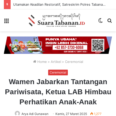
Sekretaris SMSI Tabanan Maju Jadi Kandidat Ketua IMI Bali, Ketua SMSI Tabanan Berikan Dukungan
Menu
Switch
P
skin
...
Home
>
Artikel
>
Ceremonial
Ceremonial
Wamen Jabarkan Tantangan
Pariwisata, Ketua LAB Himbau
Perhatikan Anak-Anak
Arya Adi Gunawan
Kamis, 27 Maret 2025
1,277