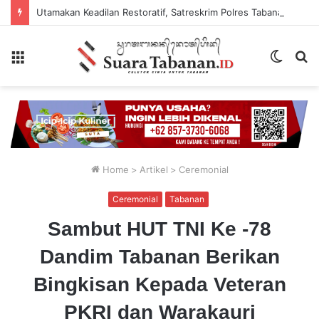
Utamakan Keadilan Restoratif, Satreskrim Polres Tabanan Gelar Perkara Kasus Penganiayaan Anak
Menu
Switch
P
skin
...
Home
>
Artikel
>
Ceremonial
Ceremonial
Tabanan
Sambut HUT TNI Ke -78
Dandim Tabanan Berikan
Bingkisan Kepada Veteran
PKRI dan Warakauri