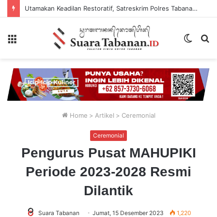
Utamakan Keadilan Restoratif, Satreskrim Polres Tabanan Gelar Perkara Kasus Penganiayaan Anak
Menu
Switch
P
skin
...
Home
>
Artikel
>
Ceremonial
Ceremonial
Pengurus Pusat MAHUPIKI
Periode 2023-2028 Resmi
Dilantik
Suara Tabanan
Jumat, 15 Desember 2023
1,220