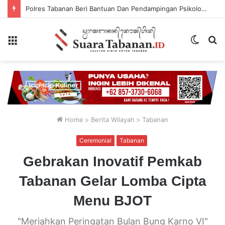
Polres Tabanan Beri Bantuan Dan Pendampingan Psikologis
Menu
Switch
P
skin
...
Home
>
Berita Wilayah
>
Tabanan
Ceremonial
Tabanan
Gebrakan Inovatif Pemkab
Tabanan Gelar Lomba Cipta
Menu BJOT
"Meriahkan Peringatan Bulan Bung Karno VI"