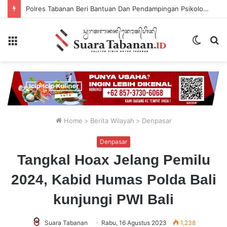
Polres Tabanan Beri Bantuan Dan Pendampingan Psikologis
Menu
Switch
P
skin
...
Home
>
Berita Wilayah
>
Denpasar
Denpasar
Tangkal Hoax Jelang Pemilu
2024, Kabid Humas Polda Bali
kunjungi PWI Bali
Suara Tabanan
Rabu, 16 Agustus 2023
1,238