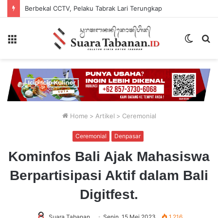
Lima Tersangka Diamankan, Polres Tabanan Usut Tuntas Kasus Pengeroyokan Maut Di Baturiti
Menu
Switch
P
skin
...
Home
>
Artikel
>
Ceremonial
Ceremonial
Denpasar
Kominfos Bali Ajak Mahasiswa
Berpartisipasi Aktif dalam Bali
Digitfest.
Suara Tabanan
Senin, 15 Mei 2023
1,216