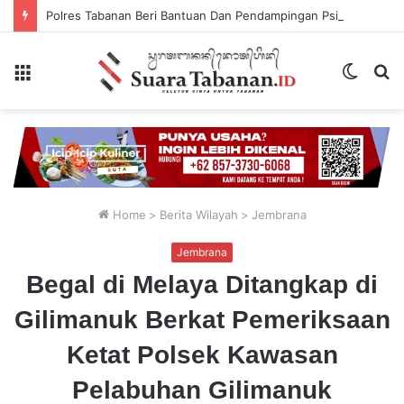
Polres Tabanan Beri Bantuan Dan Pendampingan Psikologis
Menu
Switch
P
skin
...
Home
>
Berita Wilayah
>
Jembrana
Jembrana
Begal di Melaya Ditangkap di
Gilimanuk Berkat Pemeriksaan
Ketat Polsek Kawasan
Pelabuhan Gilimanuk