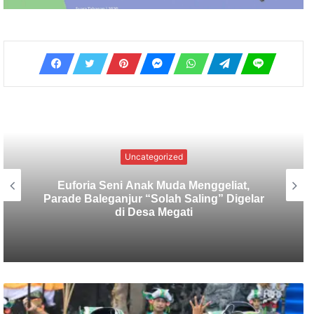
Hukum
Pasca Pembongkaran Pagar GWK,
KMHDI Bali : Akar Masalah dari Kasus Ini
Harus Diusut Tuntas