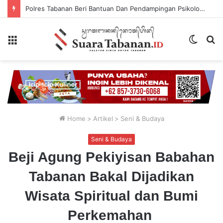
Polres Tabanan Beri Bantuan Dan Pendampingan Psikologis
Menu
Switch
P
skin
...
Home
>
Artikel
>
Seni & Budaya
Seni & Budaya
Beji Agung Pekiyisan Babahan
Tabanan Bakal Dijadikan
Wisata Spiritual dan Bumi
Perkemahan