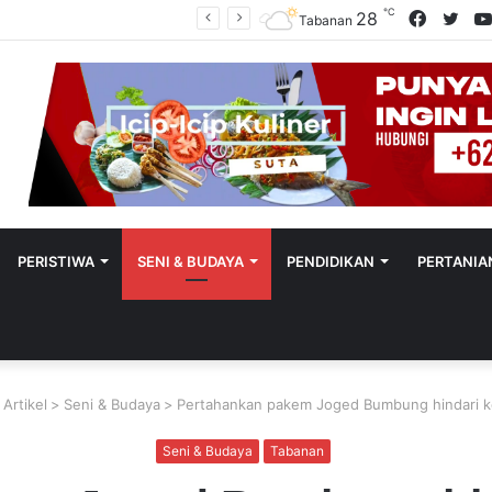
℃
Facebo
Twit
28
Polres Tabanan Beri Bantuan Dan Pendampingan Psikologis
Tabanan
PERISTIWA
SENI & BUDAYA
PENDIDIKAN
PERTANIA
>
Artikel
>
Seni & Budaya
>
Pertahankan pakem Joged Bumbung hindari k
Seni & Budaya
Tabanan