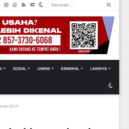
ok
ter
YouTube
Instagram
WhatsApp
RSS
Random
Switch
Pencaria
Article
skin
...
N
SOSIAL
UMKM
KRIMINAL
LAINNYA
Switch
skin
esan jaruh