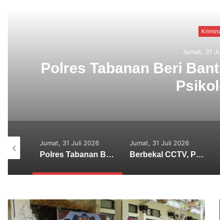
K
Jumat, 
Berbekal CCTV, Pelak
2026
Jumat, 31 Juli 2026
Senin, 27 Juli 2026
Polres Tabanan Beri Bantuan dan Pendampingan Psikologis
Berbekal CCTV, Pelaku Tabrak Lari Terungkap
Lima Tersangka Diamankan, Polres Tabanan Usut Tuntas Kasus Pengeroyokan Maut di Baturiti