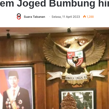
em Joged Bumbung hin
Suara Tabanan
Selasa, 11 April 2023
1,288