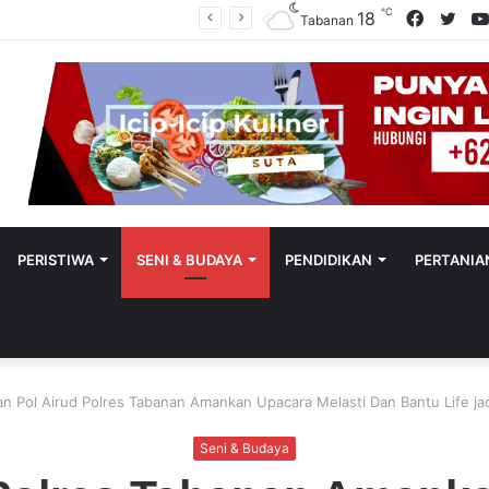
℃
Facebo
Twit
18
Polres Tabanan Beri Bantuan Dan Pendampingan Psikologis
Tabanan
PERISTIWA
SENI & BUDAYA
PENDIDIKAN
PERTANIA
an Pol Airud Polres Tabanan Amankan Upacara Melasti Dan Bantu Life j
Seni & Budaya