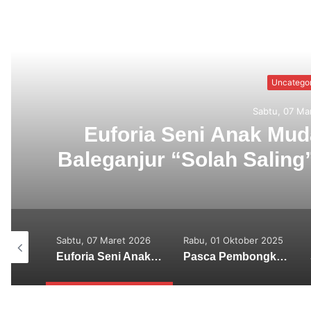
Read N
Rab
Pasca Pembongkaran
i
Akar Masalah dari Ka
ret 2026
Rabu, 01 Oktober 2025
Rabu, 01 Oktober 2025
Euforia Seni Anak Muda Menggeliat, Parade Baleganjur “Solah Saling” Digelar di Desa Megati
Pasca Pembongkaran Pagar GWK, KMHDI Bali : Akar Masalah dari Kasus Ini Harus Diusut Tuntas
Sekaa Gong Ayuning Madusuara Duta Seltim