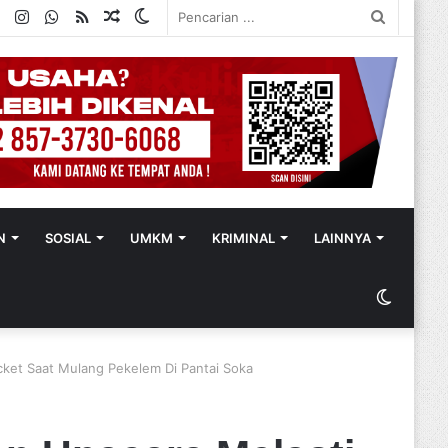
ok
ter
YouTube
Instagram
WhatsApp
RSS
Random
Switch
Pencaria
Article
skin
...
N
SOSIAL
UMKM
KRIMINAL
LAINNYA
Switch
skin
acket Saat Mulang Pekelem Di Pantai Soka