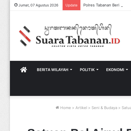
Jumat, 07 Agustus 2026
Update
HOME
BERITA WILAYAH
POLITIK
EKONOMI
Home
>
Artikel
>
Seni & Budaya
>
Satu