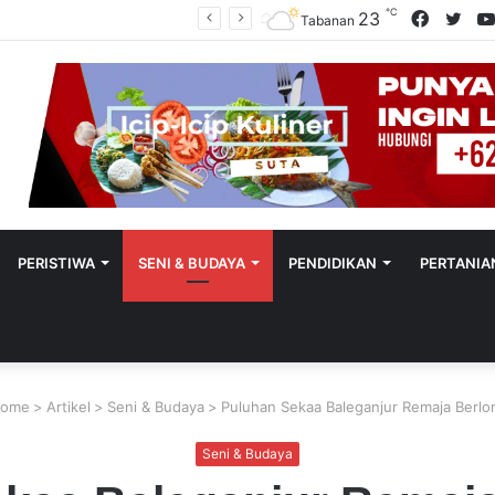
℃
Facebo
Twit
23
Polres Tabanan Beri Bantuan Dan Pendampingan Psikologis
Tabanan
PERISTIWA
SENI & BUDAYA
PENDIDIKAN
PERTANIA
ome
>
Artikel
>
Seni & Budaya
>
Puluhan Sekaa Baleganjur Remaja Berl
Seni & Budaya