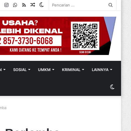
ok
ter
YouTube
Instagram
WhatsApp
RSS
Random
Switch
Pencaria
Article
skin
...
N
SOSIAL
UMKM
KRIMINAL
LAINNYA
Switch
skin
omba