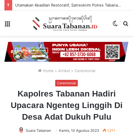
Utamakan Keadilan Restoratif, Satreskrim Polres Tabanan Gelar Perkara Kasus Penganiayaan Anak
Menu
Switch
P
skin
...
Home
>
Artikel
>
Ceremonial
Ceremonial
Kapolres Tabanan Hadiri
Upacara Ngenteg Linggih Di
Desa Adat Dukuh Pulu
Suara Tabanan
Kamis, 10 Agustus 2023
1,211