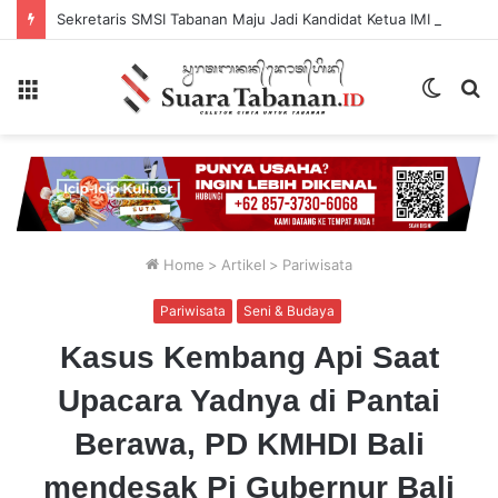
Sekretaris SMSI Tabanan Maju Jadi Kandidat Ketua IMI Bali, Ketua SMSI Tabanan Berikan Dukungan
Menu
Switch
P
skin
...
Home
>
Artikel
>
Pariwisata
Pariwisata
Seni & Budaya
Kasus Kembang Api Saat
Upacara Yadnya di Pantai
Berawa, PD KMHDI Bali
mendesak Pj Gubernur Bali