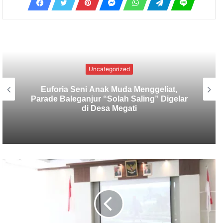
Hukum
Pasca Pembongkaran Pagar GWK,
KMHDI Bali : Akar Masalah dari Kasus Ini
Harus Diusut Tuntas