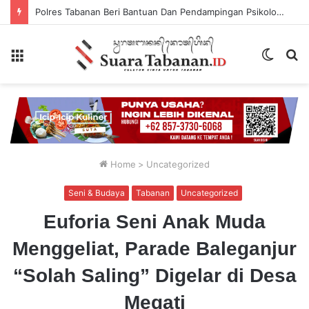
Polres Tabanan Beri Bantuan Dan Pendampingan Psikologis
Menu
Switch
P
skin
...
Home
>
Uncategorized
Seni & Budaya
Tabanan
Uncategorized
Euforia Seni Anak Muda
Menggeliat, Parade Baleganjur
“Solah Saling” Digelar di Desa
Megati