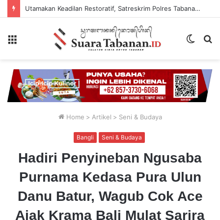
Utamakan Keadilan Restoratif, Satreskrim Polres Tabanan Gelar Perkara Kasus Penganiayaan Anak
Menu
Switch
P
skin
...
Home
>
Artikel
>
Seni & Budaya
Bangli
Seni & Budaya
Hadiri Penyineban Ngusaba
Purnama Kedasa Pura Ulun
Danu Batur, Wagub Cok Ace
Ajak Krama Bali Mulat Sarira