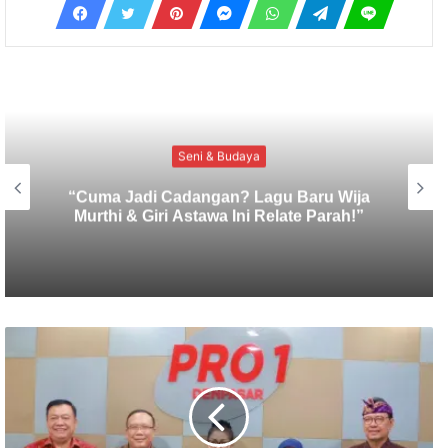
Uncategorized
Euforia Seni Anak Muda Menggeliat,
Parade Baleganjur “Solah Saling” Digelar
di Desa Megati