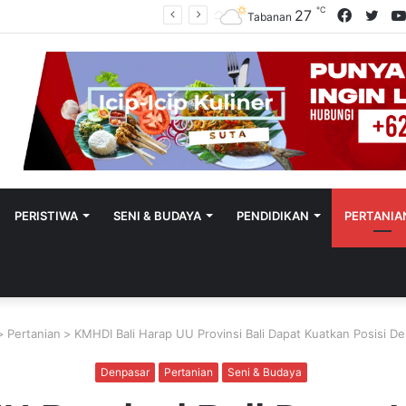
℃
Facebo
Twit
27
Sekretaris SMSI Tabanan Maju Jadi Kandidat Ketua IMI Bali, Ketua SMSI Tabanan Berikan Dukungan
Tabanan
PERISTIWA
SENI & BUDAYA
PENDIDIKAN
PERTANIA
>
Pertanian
>
KMHDI Bali Harap UU Provinsi Bali Dapat Kuatkan Posisi D
Denpasar
Pertanian
Seni & Budaya