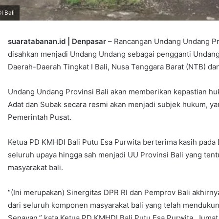
I Bali
suaratabanan.id | Denpasar
– Rancangan Undang Undang Prov
disahkan menjadi Undang Undang sebagai pengganti Unda
Daerah-Daerah Tingkat I Bali, Nusa Tenggara Barat (NTB) d
Undang Undang Provinsi Bali akan memberikan kepastian huk
Adat dan Subak secara resmi akan menjadi subjek hukum, y
Pemerintah Pusat.
Ketua PD KMHDI Bali Putu Esa Purwita berterima kasih pada 
seluruh upaya hingga sah menjadi UU Provinsi Bali yang ten
masyarakat bali.
“(Ini merupakan) Sinergitas DPR RI dan Pemprov Bali akhirny
dari seluruh komponen masyarakat bali yang telah mendukung
Senayan,” kata Ketua PD KMHDI Bali Putu Esa Purwita, Jumat