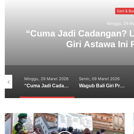
Denpa
Senin, 09 M
Wagub Bali Giri Prasta
1.000 Mangrove Bersam
Ngura
et 2026
Senin, 09 Maret 2026
Sabtu, 07 Maret 2026
“Cuma Jadi Cadangan? Lagu Baru Wija Murthi & Giri Astawa Ini Relate Parah!”
Wagub Bali Giri Prasta Terjun Langsung Tanam 1.000 Mangrove Bersama SMSI Bali di Tahura Ngurah Rai
Euforia Seni Anak Muda Menggeliat, Parade Baleganjur “Solah Saling” Digelar di Desa Megati