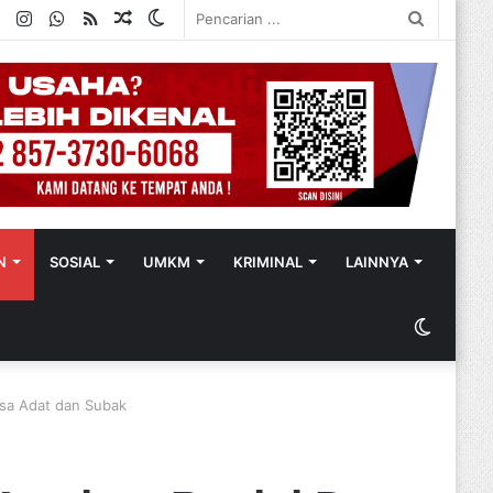
ok
ter
YouTube
Instagram
WhatsApp
RSS
Random
Switch
Pencaria
Article
skin
...
N
SOSIAL
UMKM
KRIMINAL
LAINNYA
Switch
skin
esa Adat dan Subak