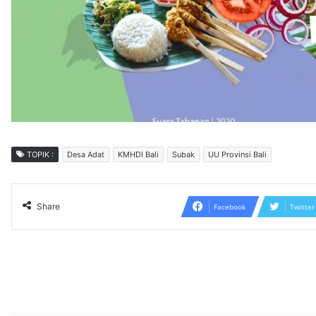
TOPIK :
Desa Adat
KMHDI Bali
Subak
UU Provinsi Bali
Share
Facebook
Twitter
Read N