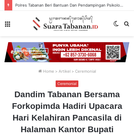
Polres Tabanan Beri Bantuan Dan Pendampingan Psikologis
Menu
Switch
P
skin
...
Home
>
Artikel
>
Ceremonial
Ceremonial
Dandim Tabanan Bersama
Forkopimda Hadiri Upacara
Hari Kelahiran Pancasila di
Halaman Kantor Bupati