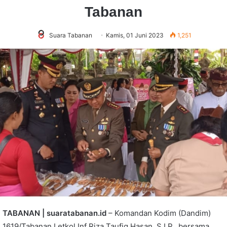
Tabanan
Suara Tabanan
Kamis, 01 Juni 2023
1,251
TABANAN | suaratabanan.id
– Komandan Kodim (Dandim)
1619/Tabanan Letkol Inf Riza Taufiq Hasan, S.I.P., bersama