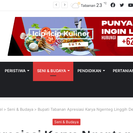
℃
Facebo
Twit
23
Polres Tabanan Beri Bantuan Dan Pendampingan Psikologis
Tabanan
PERISTIWA
SENI & BUDAYA
PENDIDIKAN
PERTANIA
el
>
Seni & Budaya
>
Bupati Tabanan Apresiasi Karya Ngenteg Linggih D
Seni & Budaya