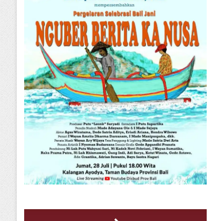
Uncategorized
Sabtu, 07 Maret 2026
Seni Anak Muda Menggeliat, Pa
“Solah Saling” Digelar di Desa