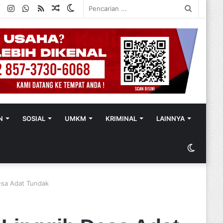
ok
ter
YouTube
Instagram
WhatsApp
RSS
Random
Switch
Pencaria
Article
skin
...
N
SOSIAL
UMKM
KRIMINAL
LAINNYA
Switch
skin
esa Adat Tundak