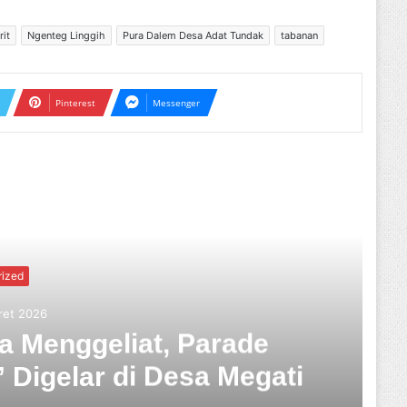
rit
Ngenteg Linggih
Pura Dalem Desa Adat Tundak
tabanan
Pinterest
Messenger
ext
Hukum
Rabu, 01 Oktober 2025
karan Pagar GWK, KMHDI Bali 
ri Kasus Ini Harus Diusut Tunt