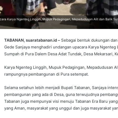
ra Karya Ngenteg Linggih, Mupuk Pedagingan, Mepadudusan Alit dan Balik Su
TABANAN, suaratabanan.id –
Sebagai bentuk dukungan dan 
Gede Sanjaya menghadiri undangan upacara Karya Ngenteg L
Sumpah di Pura Dalem Desa Adat Tundak, Desa Mekarsari, Kec
Karya Ngenteg Linggih, Mupuk Pedagingan, Mepadudusan Alit
rampungnya pembangunan di Pura setempat.
Selama setahun lebih menjadi Bupati Tabanan, Sanjaya inte
pembangunan yang ada di Desa, guna terwujudnya pembangun
Tabanan juga mempunyai visi menuju Tabanan Era Baru yan
yang Aman, masyarakat yang unggul dan juga masyarakat ya