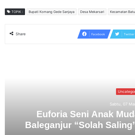
TOPIK :
Bupati Komang Gede Sanjaya
Desa Mekarsari
Kecamatan Batu
Share
Facebook
Twitter
Read N
rade
Pasca Pembong
 Megati
Akar Masalah da