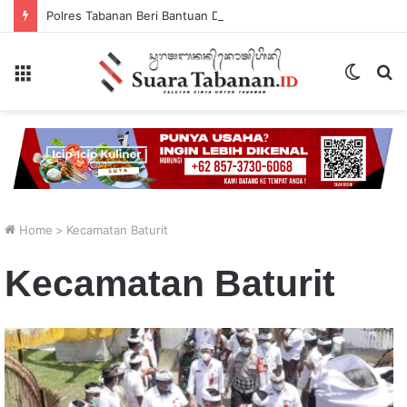
Polres Tabanan Beri Bantuan Dan Pendampingan Psikologis
Menu
Switch
P
skin
...
Home
>
Kecamatan Baturit
Kecamatan Baturit