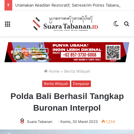
Utamakan Keadilan Restoratif, Satreskrim Polres Tabanan Gelar Perkara Kasus Penganiayaan Anak
Menu
Switch
P
skin
...
Home
>
Berita Wilayah
Berita Wilayah
Denpasar
Polda Bali Berhasil Tangkap
Buronan Interpol
Suara Tabanan
Kamis, 30 Maret 2023
1,234