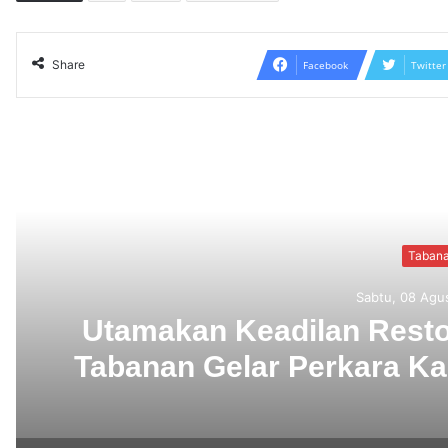
Share
Facebook
Twitter
Read N
Polres
Sekretaris S
an Anak
Ketua IMI Ba