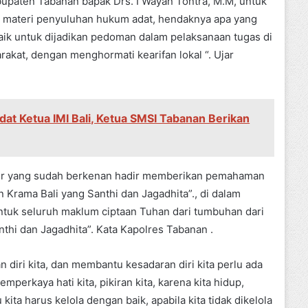
upaten Tabanan bapak Drs. I Wayan Tontra, M.M, untuk
materi penyuluhan hukum adat, hendaknya apa yang
ik untuk dijadikan pedoman dalam pelaksanaan tugas di
akat, dengan menghormati kearifan lokal “. Ujar
dat Ketua IMI Bali, Ketua SMSI Tabanan Berikan
ber yang sudah berkenan hadir memberikan pemahaman
Krama Bali yang Santhi dan Jagadhita”., di dalam
ntuk seluruh maklum ciptaan Tuhan dari tumbuhan dari
nthi dan Jagadhita”. Kata Kapolres Tabanan .
 diri kita, dan membantu kesadaran diri kita perlu ada
erkaya hati kita, pikiran kita, karena kita hidup,
kita harus kelola dengan baik, apabila kita tidak dikelola