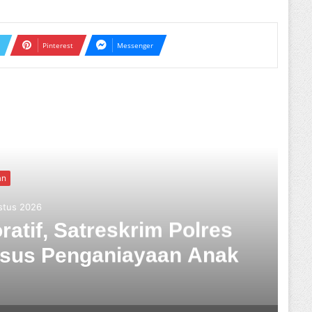
Pinterest
Messenger
ext
Tabanan
Rabu, 05 Agustus 2026
MSI Tabanan Maju Jadi Kandidat
li, Ketua SMSI Tabanan Berikan
Dukungan