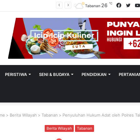
℃
Facebo
Twit
26
Utamakan Keadilan Restoratif, Satreskrim Polres Tabanan Gelar Perkara Kasus Penganiayaan Anak
Tabanan
PERISTIWA
SENI & BUDAYA
PENDIDIKAN
PERTANIA
me
>
Berita Wilayah
>
Tabanan
>
Penyuluhan Hukum Adat oleh Polres T
Berita Wilayah
Tabanan