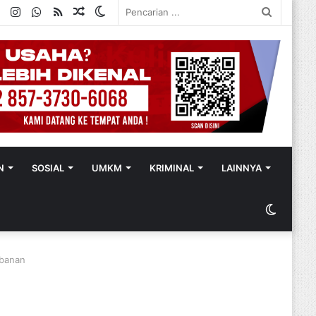
ok
ter
YouTube
Instagram
WhatsApp
RSS
Random
Switch
Pencaria
Article
skin
...
N
SOSIAL
UMKM
KRIMINAL
LAINNYA
Switch
skin
abanan