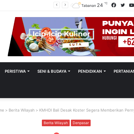
℃
Facebo
Twit
24
Sekretaris SMSI Tabanan Maju Jadi Kandidat Ketua IMI Bali, Ketua SMSI Tabanan Berikan Dukungan
Tabanan
PERISTIWA
SENI & BUDAYA
PENDIDIKAN
PERTANIA
me
>
Berita Wilayah
>
KMHDI Bali Desak Koster Segera Memberikan Pern
Berita Wilayah
Denpasar