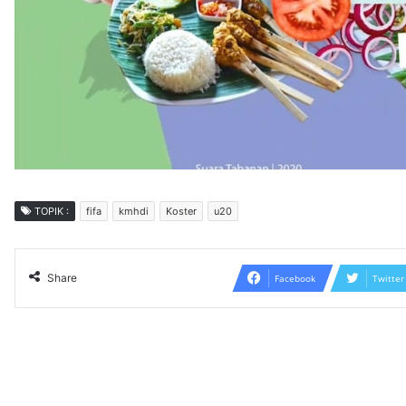
TOPIK :
fifa
kmhdi
Koster
u20
Share
Facebook
Twitter
Read N