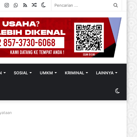
ok
ter
YouTube
Instagram
WhatsApp
RSS
Random
Switch
Pencaria
Article
skin
...
N
SOSIAL
UMKM
KRIMINAL
LAINNYA
Switch
skin
yataan