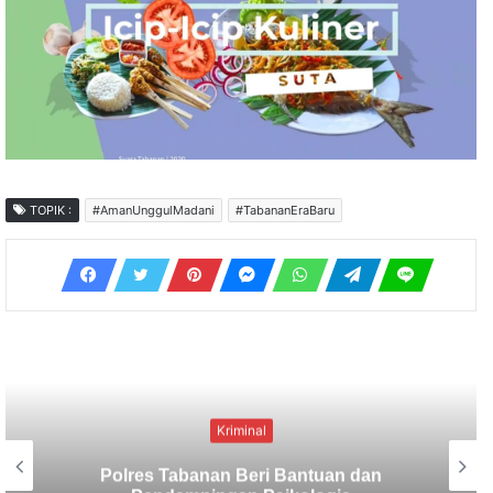
TOPIK :
#AmanUnggulMadani
#TabananEraBaru
Kriminal
Berbekal CCTV, Pelaku Tabrak Lari