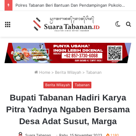
Polres Tabanan Beri Bantuan Dan Pendampingan Psikologis
Menu
Switch
P
skin
...
Home
>
Berita Wilayah
>
Tabanan
Berita Wilayah
Tabanan
Bupati Tabanan Hadiri Karya
Pitra Yadnya Ngaben Bersama
Desa Adat Susut, Marga
Suara Tabanan
Rabu, 15 November 2023
1,180