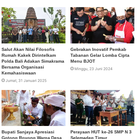
Salut Akan Nilai Filosofis
Gebrakan Inovatif Pemkab
Rumah Kakek Dirintelkam
Tabanan Gelar Lomba Cipta
Polda Bali Adakan Simakrama
Menu BJOT
Bersama Organisasi
Minggu, 23 Juni 2024
Kemahasiswaan
Jumat, 31 Januari 2025
Bupati Sanjaya Apresiasi
Perayaan HUT ke-26 SMP N 3
Gotong Royong Warga Desa
Selemadeg Timur