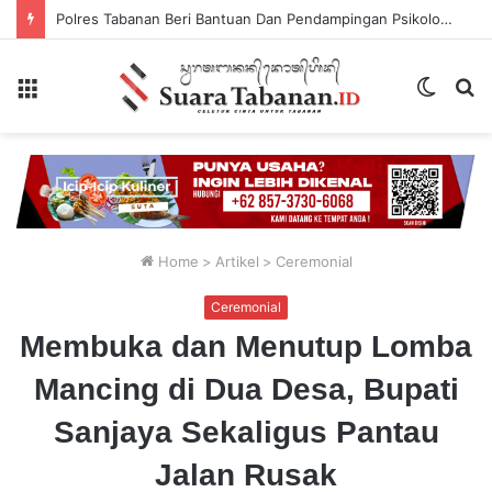
Polres Tabanan Beri Bantuan Dan Pendampingan Psikologis
Menu
Switch
P
skin
...
Home
>
Artikel
>
Ceremonial
Ceremonial
Membuka dan Menutup Lomba
Mancing di Dua Desa, Bupati
Sanjaya Sekaligus Pantau
Jalan Rusak