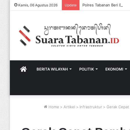
Kamis, 06 Agustus 2026
Update
HOME
BERITA WILAYAH
POLITIK
EKONOMI
Home
>
Artikel
>
Infrastruktur
>
Gerak Cepat 