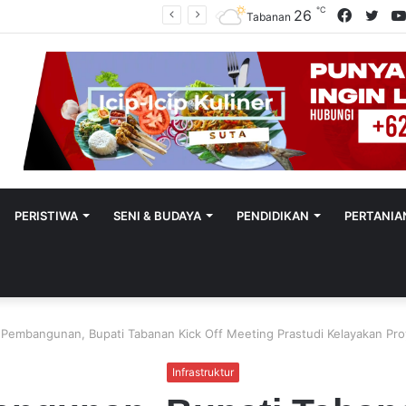
℃
Facebo
Twit
26
Polres Tabanan Beri Bantuan Dan Pendampingan Psikologis
Tabanan
PERISTIWA
SENI & BUDAYA
PENDIDIKAN
PERTANIA
Pembangunan, Bupati Tabanan Kick Off Meeting Prastudi Kelayakan Proy
Infrastruktur