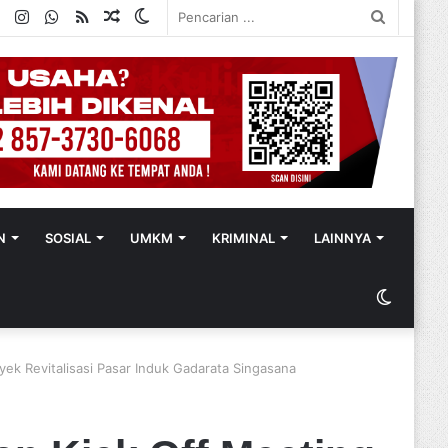
ok
ter
YouTube
Instagram
WhatsApp
RSS
Random
Switch
Pencaria
Article
skin
...
N
SOSIAL
UMKM
KRIMINAL
LAINNYA
Switch
skin
ek Revitalisasi Pasar Induk Gadarata Singasana