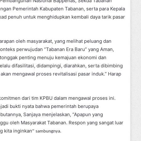
n Pembangunan Nasional Bappenas, Sekda Tabanan
gkungan Pemerintah Kabupaten Tabanan, serta para Kepala
kad penuh untuk menghidupkan kembali daya tarik pasar
harapan oleh masyarakat, yang melihat peluang dan
 konteks perwujudan “Tabanan Era Baru” yang Aman,
tu tonggak penting menuju kemajuan ekonomi dan
alu difasilitasi, didampingi, diarahkan, serta dibimbing
kan mengawal proses revitalisasi pasar induk.” Harap
komitmen dari tim KPBU dalam mengawal proses ini.
enjadi bukti nyata bahwa pemerintah berupaya
butannya, Sanjaya menjelaskan, “Apapun yang
nggu oleh Masyarakat Tabanan. Respon yang sangat luar
 kita inginkan
”
sambungnya.