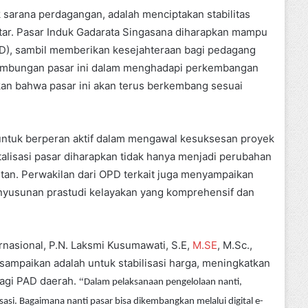
ek sarana perdagangan, adalah menciptakan stabilitas
ar. Pasar Induk Gadarata Singasana diharapkan mampu
AD), sambil memberikan kesejahteraan bagi pedagang
nambungan pasar ini dalam menghadapi perkembangan
n bahwa pasar ini akan terus berkembang sesuai
untuk berperan aktif dalam mengawal kesuksesan proyek
alisasi pasar diharapkan tidak hanya menjadi perubahan
utan. Perwakilan dari OPD terkait juga menyampaikan
nyusunan prastudi kelayakan yang komprehensif dan
rnasional, P.N. Laksmi Kusumawati, S.E,
M.SE
, M.Sc.,
ampaikan adalah untuk stabilisasi harga, meningkatkan
agi PAD daerah.
“
Dalam pelaksanaan pengelolaan nanti,
sasi. Bagaimana nanti pasar bisa dikembangkan melalui digital e-