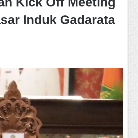
n Kick Off Meeting
asar Induk Gadarata