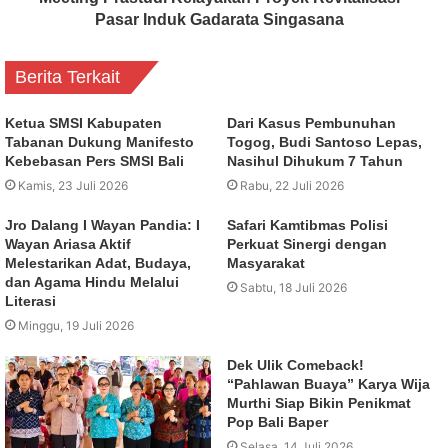
Pasar Induk Gadarata Singasana
Berita Terkait
Ketua SMSI Kabupaten
Dari Kasus Pembunuhan
Tabanan Dukung Manifesto
Togog, Budi Santoso Lepas,
Kebebasan Pers SMSI Bali
Nasihul Dihukum 7 Tahun
Kamis, 23 Juli 2026
Rabu, 22 Juli 2026
Jro Dalang I Wayan Pandia: I
Safari Kamtibmas Polisi
Wayan Ariasa Aktif
Perkuat Sinergi dengan
Melestarikan Adat, Budaya,
Masyarakat
dan Agama Hindu Melalui
Sabtu, 18 Juli 2026
Literasi
Minggu, 19 Juli 2026
Dek Ulik Comeback!
“Pahlawan Buaya” Karya Wija
Murthi Siap Bikin Penikmat
Pop Bali Baper
Selasa, 14 Juli 2026