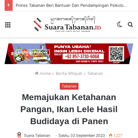
Polres Tabanan Beri Bantuan Dan Pendampingan Psikologis
Menu
Switch
P
skin
...
Home
>
Berita Wilayah
>
Tabanan
Tabanan
Memajukan Ketahanan
Pangan, Ikan Lele Hasil
Budidaya di Panen
Suara Tabanan
Sabtu, 02 September 2023
1,227