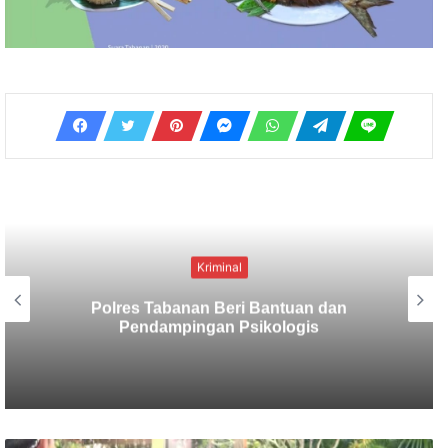
Kriminal
Berbekal CCTV, Pelaku Tabrak Lari
Terungkap