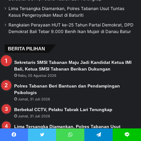
Lima Tersangka Diamankan, Polres Tabanan Usut Tuntas
Kasus Pengeroyokan Maut di Baturiti
Rangkaian Perayaan HUT ke-25 Tahun Partai Demokrat, DPD
Demokrat Bali Tebar 9.000 Benih Ikan Mujair di Danau Batur
BERITA PILIHAN
Sekretaris SMSI Tabanan Maju Jadi Kandidat Ketua IMI
Bali, Ketua SMSI Tabanan Berikan Dukungan
Rabu, 05 Agustus 2026
Polres Tabanan Beri Bantuan dan Pendampingan
Psikologis
Jumat, 31 Juli 2026
Berbekal CCTV, Pelaku Tabrak Lari Terungkap
Jumat, 31 Juli 2026
Lima Tersangka Diamankan, Polres Tabanan Usut
Tuntas Kasus Pengeroyokan Maut di Baturiti
Senin, 27 Juli 2026
Facebook
Twitter
WhatsApp
Telegram
Line