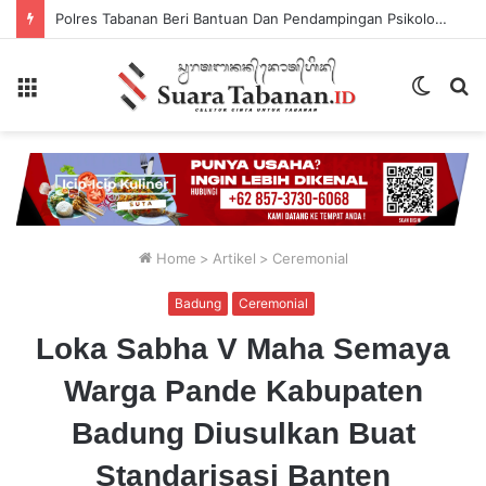
Polres Tabanan Beri Bantuan Dan Pendampingan Psikologis
Menu
Switch
P
skin
...
Home
>
Artikel
>
Ceremonial
Badung
Ceremonial
Loka Sabha V Maha Semaya
Warga Pande Kabupaten
Badung Diusulkan Buat
Standarisasi Banten