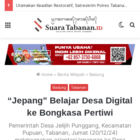
Utamakan Keadilan Restoratif, Satreskrim Polres Tabanan Gelar Perkara Kasus Penganiayaan Anak
Menu
Switch
P
skin
...
Home
>
Berita Wilayah
>
Badung
Badung
Tabanan
“Jepang” Belajar Desa Digital
ke Bongkasa Pertiwi
Pemerintah Desa Jelijih Punggang, Kecamatan
Pupuan, Tabanan, Jumat (20/12/24)
melaksanakan orientasi lapangan ke Desa