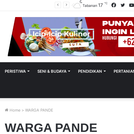
℃
Facebo
Twit
17
Polres Tabanan Beri Bantuan Dan Pendampingan Psikologis
Tabanan
PERISTIWA
SENI & BUDAYA
PENDIDIKAN
PERTANIA
Home
>
WARGA PANDE
WARGA PANDE