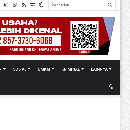
ok
ter
YouTube
Instagram
WhatsApp
RSS
Random
Switch
Pencaria
Article
skin
...
N
SOSIAL
UMKM
KRIMINAL
LAINNYA
Switch
skin