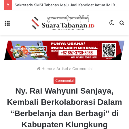
Sekretaris SMSI Tabanan Maju Jadi Kandidat Ketua IMI Bali, Ketua SMSI Tabanan Berikan Dukungan
Menu
Switch
P
skin
...
Home
>
Artikel
>
Ceremonial
Ceremonial
Ny. Rai Wahyuni Sanjaya,
Kembali Berkolaborasi Dalam
“Berbelanja dan Berbagi” di
Kabupaten Klungkung