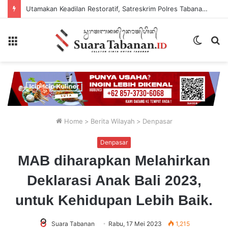
Utamakan Keadilan Restoratif, Satreskrim Polres Tabanan Gelar Perkara Kasus Penganiayaan Anak
Menu
Switch
P
skin
...
Home
>
Berita Wilayah
>
Denpasar
Denpasar
MAB diharapkan Melahirkan
Deklarasi Anak Bali 2023,
untuk Kehidupan Lebih Baik.
Suara Tabanan
Rabu, 17 Mei 2023
1,215