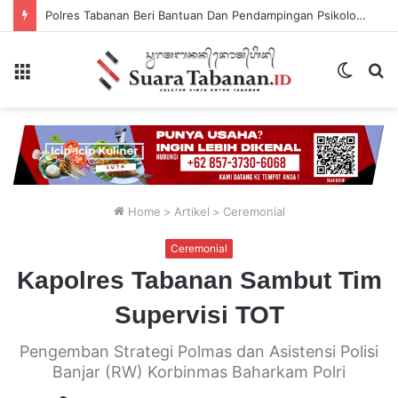
Polres Tabanan Beri Bantuan Dan Pendampingan Psikologis
Menu
Switch
P
skin
...
Home
>
Artikel
>
Ceremonial
Ceremonial
Kapolres Tabanan Sambut Tim
Supervisi TOT
Pengemban Strategi Polmas dan Asistensi Polisi
Banjar (RW) Korbinmas Baharkam Polri