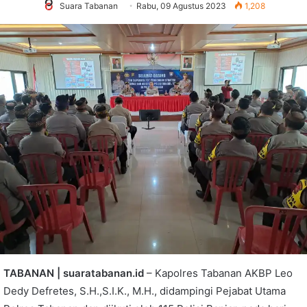
Suara Tabanan
Rabu, 09 Agustus 2023
1,208
TABANAN | suaratabanan.id
– Kapolres Tabanan AKBP Leo
Dedy Defretes, S.H.,S.I.K., M.H., didampingi Pejabat Utama